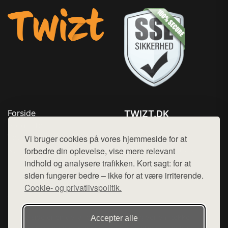
Forside
TWIZT.DK
Produkter
Tlf. 78768672
Top Rabatter
Vi bruger cookies på vores hjemmeside for at
Mail:
hej@want.dk
Kontakt
forbedre din oplevelse, vise mere relevant
indhold og analysere trafikken. Kort sagt: for at
Cookie- og privatlivspolitik
siden fungerer bedre – ikke for at være irriterende.
Cookie- og privatlivspolitik.
Denne side er en del af want.dk, der udgiver en række
Accepter alle