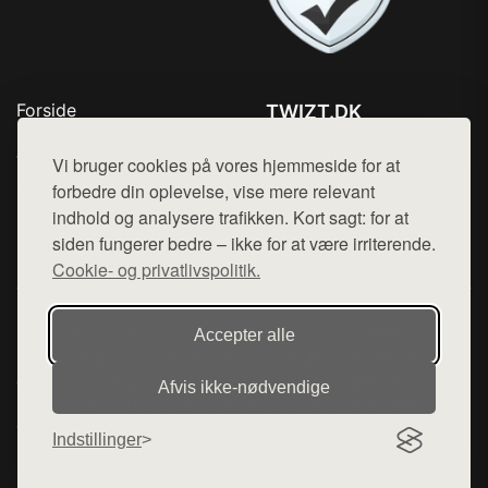
Forside
TWIZT.DK
Produkter
Tlf. 78768672
Top Rabatter
Vi bruger cookies på vores hjemmeside for at
Mail:
hej@want.dk
Kontakt
forbedre din oplevelse, vise mere relevant
indhold og analysere trafikken. Kort sagt: for at
Cookie- og privatlivspolitik
siden fungerer bedre – ikke for at være irriterende.
Cookie- og privatlivspolitik.
Denne side er en del af want.dk, der udgiver en række
Accepter alle
hjemmesider med præsentation af forskellige produkter fra
diverse webshops. Der sælges ikke varer fra denne side - vi
Afvis ikke‑nødvendige
henviser til de shops, som sælger varen. Vi har heller ikke
varerne på lager.
Indstillinger
© 2026 twizt.dk. Alle rettigheder forbeholdes.