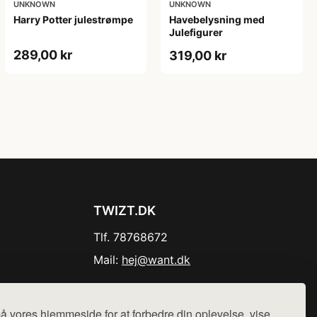
UNKNOWN
UNKNOWN
Harry Potter julestrømpe
Havebelysning med
Julefigurer
289,00 kr
319,00 kr
TWIZT.DK
Tlf. 78768672
Mail:
hej@want.dk
Cookie- og privatlivspolitik
å vores hjemmeside for at forbedre din oplevelse, vise