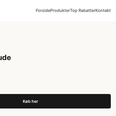
Forside
Produkter
Top Rabatter
Kontakt
ude
Køb her