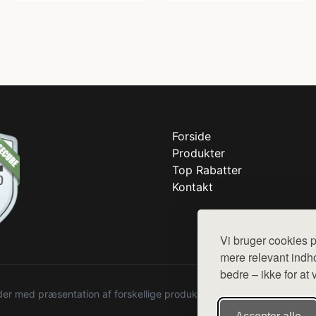
Forside
Produkter
Top Rabatter
Kontakt
Vi bruger cookies p
mere relevant indho
bedre – ikke for at 
r med præsentation af forskellige produkter fra diverse webshops. De