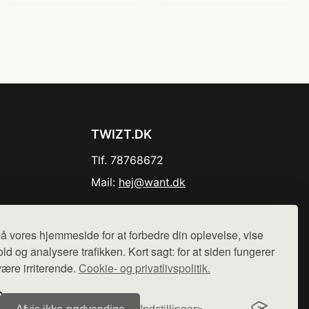
TWIZT.DK
Tlf. 78768672
Mail:
hej@want.dk
Cookie- og privatlivspolitik
å vores hjemmeside for at forbedre din oplevelse, vise
ld og analysere trafikken. Kort sagt: for at siden fungerer
være irriterende.
Cookie- og privatlivspolitik.
r sælges ikke varer fra denne side - vi henviser til de shops,