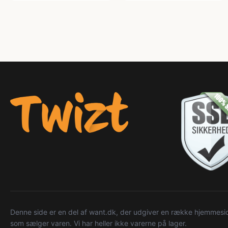
Denne side er en del af want.dk, der udgiver en række hjemmeside
som sælger varen. Vi har heller ikke varerne på lager.