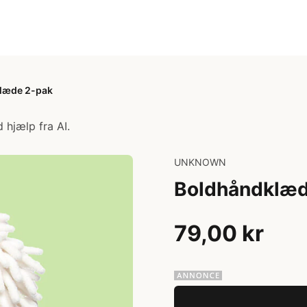
læde 2-pak
 hjælp fra AI.
UNKNOWN
Boldhåndklæd
79,00 kr