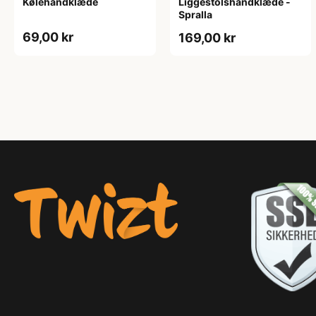
Kølehåndklæde
Liggestolshåndklæde -
Spralla
69,00 kr
169,00 kr