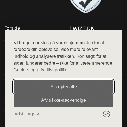
Forside
TWIZT.DK
Produkter
Tlf. 78768672
Top Rabatter
Vi bruger cookies på vores hjemmeside for at
Mail:
hej@want.dk
Kontakt
forbedre din oplevelse, vise mere relevant
indhold og analysere trafikken. Kort sagt: for at
Cookie- og privatlivspolitik
siden fungerer bedre – ikke for at være irriterende.
Cookie- og privatlivspolitik.
Denne side er en del af want.dk, der udgiver en række
Accepter alle
hjemmesider med præsentation af forskellige produkter fra
diverse webshops. Der sælges ikke varer fra denne side - vi
Afvis ikke‑nødvendige
henviser til de shops, som sælger varen. Vi har heller ikke
varerne på lager.
Indstillinger
© 2026 twizt.dk. Alle rettigheder forbeholdes.