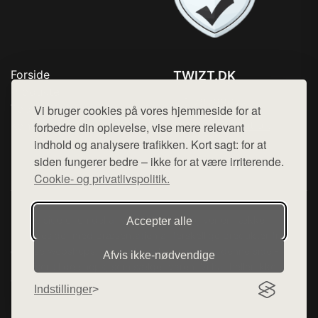
Forside
TWIZT.DK
Produkter
Tlf. 78768672
Top Rabatter
Vi bruger cookies på vores hjemmeside for at
Mail:
hej@want.dk
Kontakt
forbedre din oplevelse, vise mere relevant
indhold og analysere trafikken. Kort sagt: for at
Cookie- og privatlivspolitik
siden fungerer bedre – ikke for at være irriterende.
Cookie- og privatlivspolitik.
Denne side er en del af want.dk, der udgiver en række
Accepter alle
hjemmesider med præsentation af forskellige produkter fra
diverse webshops. Der sælges ikke varer fra denne side - vi
Afvis ikke‑nødvendige
henviser til de shops, som sælger varen. Vi har heller ikke
varerne på lager.
Indstillinger
© 2026 twizt.dk. Alle rettigheder forbeholdes.