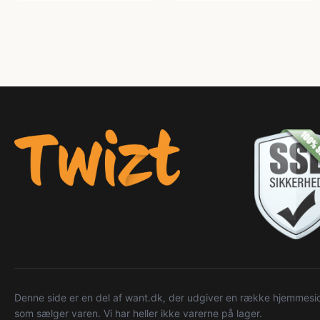
Denne side er en del af want.dk, der udgiver en række hjemmeside
som sælger varen. Vi har heller ikke varerne på lager.