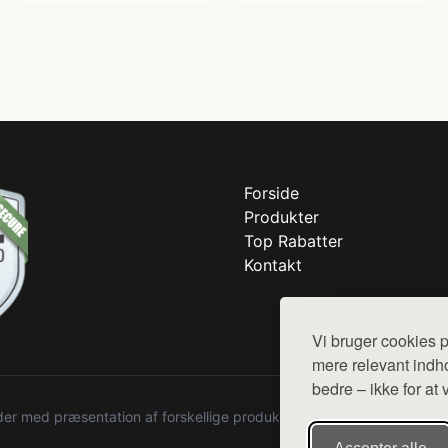
Forside
Produkter
Top Rabatter
Kontakt
Vi bruger cookies p
mere relevant indho
bedre – ikke for at 
r med præsentation af forskellige produkter fra diverse webshops. De