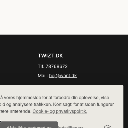
TWIZT.DK
Tlf. 78768672
Mail:
hej@want.dk
Cookie- og privatlivspolitik
å vores hjemmeside for at forbedre din oplevelse, vise
ld og analysere trafikken. Kort sagt: for at siden fungerer
være irriterende.
Cookie- og privatlivspolitik.
r sælges ikke varer fra denne side - vi henviser til de shops,