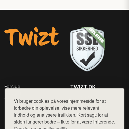
Forside
TWIZT.DK
Produkter
Tlf. 78768672
Top Rabatter
Vi bruger cookies på vores hjemmeside for at
Mail:
hej@want.dk
Kontakt
forbedre din oplevelse, vise mere relevant
indhold og analysere trafikken. Kort sagt: for at
Cookie- og privatlivspolitik
siden fungerer bedre – ikke for at være irriterende.
Cookie- og privatlivspolitik.